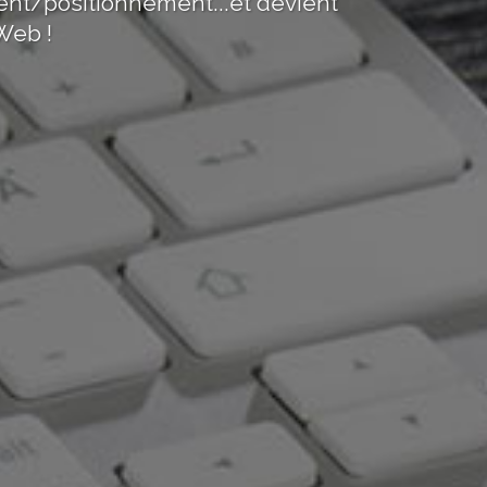
nt/positionnement...et devient
Web !