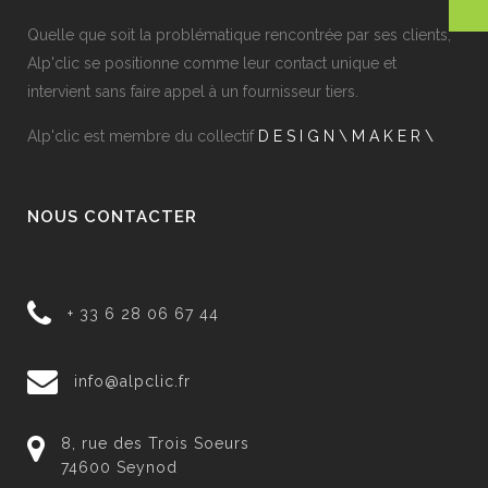
Quelle que soit la problématique rencontrée par ses clients,
Alp'clic se positionne comme leur contact unique et
intervient sans faire appel à un fournisseur tiers.
Alp'clic est membre du collectif
D E S I G N \ M A K E R \
NOUS CONTACTER
+ 33 6 28 06 67 44
info@alpclic.fr
8, rue des Trois Soeurs
74600 Seynod