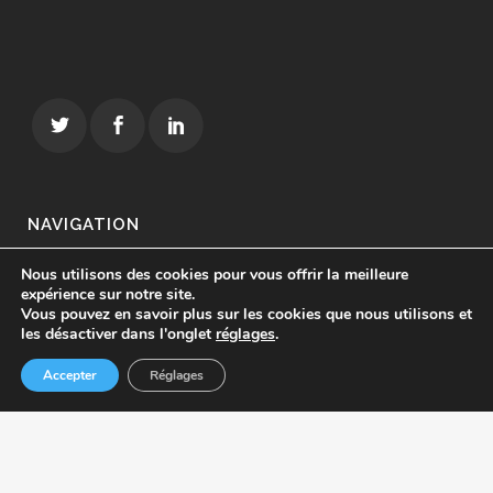
NAVIGATION
Nous utilisons des cookies pour vous offrir la meilleure
Accueil
expérience sur notre site.
Vous pouvez en savoir plus sur les cookies que nous utilisons et
Création de sites Internet
les désactiver dans l'onglet
réglages
.
Hébergement de sites Internet
Accepter
Réglages
Positionnement de sites Internet
Nos réalisations
Blog