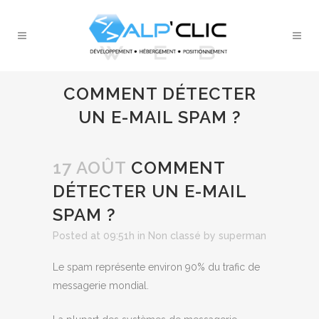
COMMENT DÉTECTER
UN E-MAIL SPAM ?
17 AOÛT
COMMENT
DÉTECTER UN E-MAIL
SPAM ?
Posted at 09:51h
in
Non classé
by
superman
Le spam représente environ 90% du trafic de
messagerie mondial.