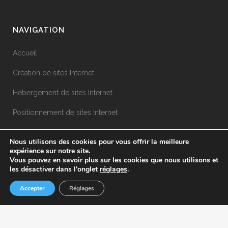
NAVIGATION
Accueil
Création de sites Internet
Hébergement de sites Internet
Positionnement de sites Internet
Nos réalisations
Nous utilisons des cookies pour vous offrir la meilleure
expérience sur notre site.
Blog
Vous pouvez en savoir plus sur les cookies que nous utilisons et
les désactiver dans l'onglet
réglages
.
Contact
Accepter
Réglages