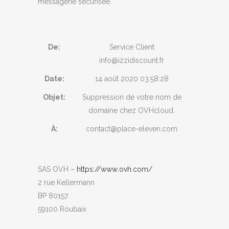
messagerie sécurisée.
De:
Service Client
info@izzidiscount.fr
Date:
14 août 2020 03:58:28
Objet:
Suppression de votre nom de
domaine chez OV­Hcloud.
À:
contact@place-eleven.com
SAS OV‪‫‮‭H –
http
s://www
​​​​.o
​​​​​vh
.com/
2 rue K
ell​​​​ermann
BP 80157
59100 Roubaix