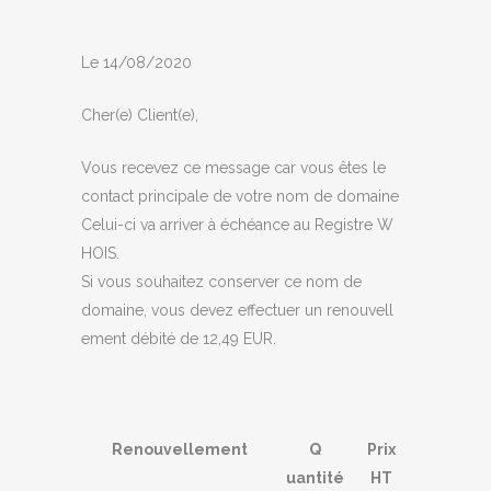
Le 14/08
/2020
Cher(e) Client(e),
Vous recevez ce message car vous êtes le
contact principale de votre nom de domaine
Celui-ci va arriver à échéance au Registre W
HOIS.
Si vous souhaitez conserver ce nom de
domaine, vous devez effectuer un r​​​eno
uvell​​​
em​​​ent débité de 12,49 EUR.
R
en
​​​ou​​​v
e​​​llemen​​​t
Q
Pr
ix
uantité
HT