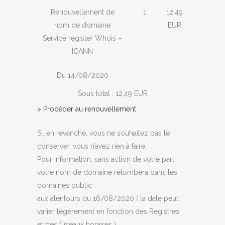
R
en
ouv
ellem​​​ent de
1
12,49
nom de domaine
EUR
Service regis​​​ter Whois –
ICANN
Du 14/08/2020
Sous total : 12,49 EUR
> P​​​r​​​o
c​​​​éder au
re
nou
ve
l​​​le​​​me
nt.
Si, en revanche, vous ne souhaitez pas le
conserver, vous n’avez rien à faire.
Pour information, sans action de votre part
votre nom de domaine retombera dans les
domaines public
aux alentours du 16/08/2020 ( la date peut
varier légèrement en fonction des Registres
et des fuseaux horaires ).